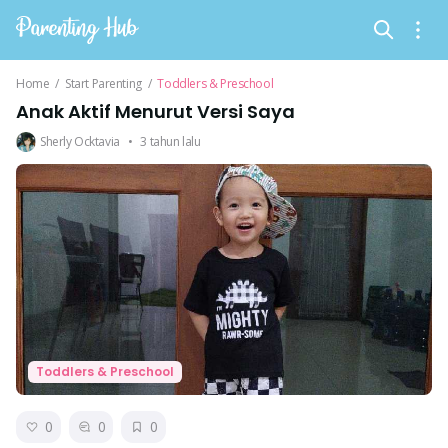
Home
/
Start Parenting
/
Toddlers & Preschool
Anak Aktif Menurut Versi Saya
Sherly Ocktavia
•
3 tahun lalu
Toddlers & Preschool
0
0
0