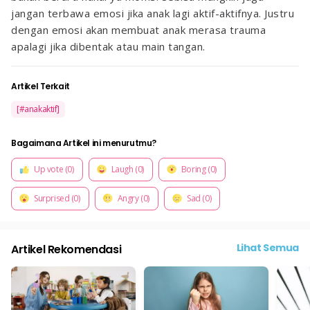
jangan terbawa emosi jika anak lagi aktif-aktifnya. Justru
dengan emosi akan membuat anak merasa trauma
apalagi jika dibentak atau main tangan.
Artikel Terkait
[#anakaktif]
Bagaimana Artikel ini menurutmu?
Up vote (0)
Laugh (0)
Boring (0)
Surprised (0)
Angry (0)
Sad (0)
Lihat Semua
Artikel Rekomendasi