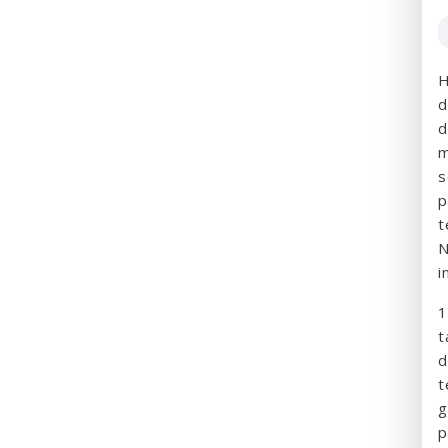
H
d
d
m
s
p
t
N
i
1
t
d
t
g
p