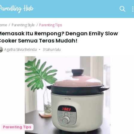
ome
/
Parenting Style
/
Parenting Tips
Memasak Itu Rempong? Dengan Emily Slow
Cooker Semua Teras Mudah!
Agatha Silvia Belinda
•
3 tahun lalu
Parenting Tips