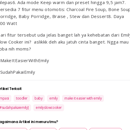
ilepas
6. Ada mode Keep warm dan preset hingga 9,5 jam
7.
ersedia 7 fitur menu otomotis: Charcoal Fire Soup, Bone Sou
orridge, Baby Porridge, Braise , Stew dan Dessert
8. Daya
00 Watt
ari fitur tersebut uda jelas banget lah ya kehebatan dari Emil
low Cooker ini? aslikkk deh aku jatuh cinta banget. Ngga mau
oba nih moms?
MakeItEasierWithEmily
SudahPakaiEmily
rtikel Terkait
mpasi
toodler
baby
emily
make it easier with emily
#sudahpakaiemily]
emilyslowcooker
agaimana Artikel ini menurutmu?