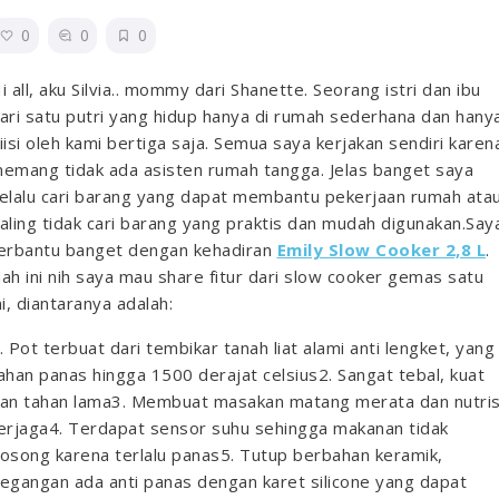
0
0
0
i all, aku Silvia.. mommy dari Shanette. Seorang istri dan ibu
ari satu putri yang hidup hanya di rumah sederhana dan hany
iisi oleh kami bertiga saja. Semua saya kerjakan sendiri karen
emang tidak ada asisten rumah tangga. Jelas banget saya
elalu cari barang yang dapat membantu pekerjaan rumah ata
aling tidak cari barang yang praktis dan mudah digunakan.
Say
erbantu banget dengan kehadiran
Emily Slow Cooker 2,8 L
.
ah ini nih saya mau share fitur dari slow cooker gemas satu
ni, diantaranya adalah:
. Pot terbuat dari tembikar tanah liat alami anti lengket, yang
ahan panas hingga 1500 derajat celsius
2. Sangat tebal, kuat
an tahan lama
3. Membuat masakan matang merata dan nutris
erjaga
4. Terdapat sensor suhu sehingga makanan tidak
osong karena terlalu panas
5. Tutup berbahan keramik,
egangan ada anti panas dengan karet silicone yang dapat