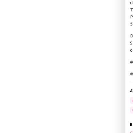
d
T
P
5
D
S
c
#
#
A
B