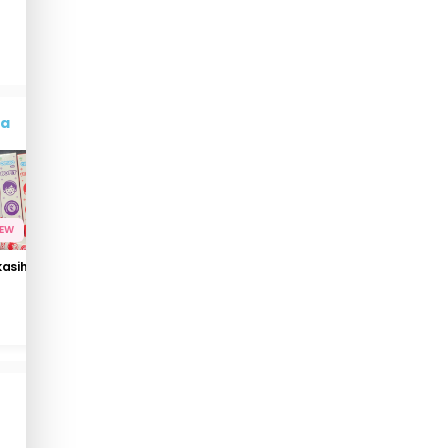
ua
IEW
PARENTING TIPS
PARENTING TIPS
kasih mama,
Ini Dia 5 Baterai Kasih
ASI Sulit Keluar? Ini d
Sayang Agar Kamu dan
Tips Memperlancar A
Pasangan Tetap
Harmonis
0
0
2 tahun lalu
0
0
2 tahun lalu