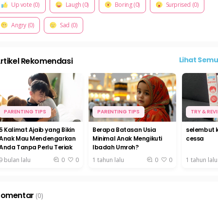
Up vote (0)
Laugh (0)
Boring (0)
Surprised (0)
Angry (0)
Sad (0)
Lihat Sem
rtikel Rekomendasi
PARENTING TIPS
PARENTING TIPS
TRY & REV
5 Kalimat Ajaib yang Bikin
Berapa Batasan Usia
selembut 
Anak Mau Mendengarkan
Minimal Anak Mengikuti
cessa
Anda Tanpa Perlu Teriak
Ibadah Umroh?
9 bulan lalu
0
0
1 tahun lalu
0
0
1 tahun lalu
Komentar
(0)