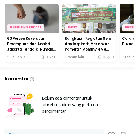
PARENTING UPDATE
EVENT
PREG
60 Persen Kekerasan
Rangkaian Kegiatan Seru
Cara 
Perempuan dan Anak di
dan Inspiratif Meriahkan
Bukaan
Jakarta Terjadi di Rumah
Pameran Mommy N Me
Tangga
2025 di JICC
10 bulan lalu
0
0
1 tahun lalu
0
0
2 tahun
Komentar
(0)
Belum ada komentar untuk
artikel ini. Jadilah yang pertama
berkomentar!