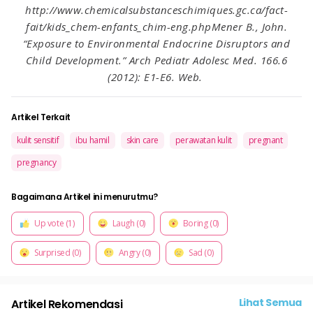
http://www.chemicalsubstanceschimiques.gc.ca/fact-
fait/kids_chem-enfants_chim-eng.phpMener B., John.
“Exposure to Environmental Endocrine Disruptors and
Child Development.” Arch Pediatr Adolesc Med. 166.6
(2012): E1-E6. Web.
Artikel Terkait
kulit sensitif
ibu hamil
skin care
perawatan kulit
pregnant
pregnancy
Bagaimana Artikel ini menurutmu?
Up vote (1)
Laugh (0)
Boring (0)
Surprised (0)
Angry (0)
Sad (0)
Lihat Semua
Artikel Rekomendasi