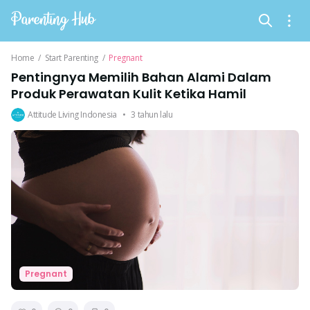
Home
/
Start Parenting
/
Pregnant
Pentingnya Memilih Bahan Alami Dalam
Produk Perawatan Kulit Ketika Hamil
Attitude Living Indonesia
•
3 tahun lalu
Pregnant