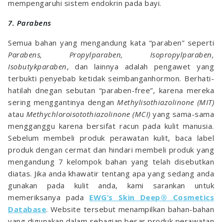
mempengaruhi sistem endokrin pada bayi.
7. Parabens
Semua bahan yang mengandung kata “paraben” seperti
Parabens, Propylparaben, Isopropylparaben,
Isobutykparaben
, dan lainnya adalah pengawet yang
terbukti penyebab ketidak seimbanganhormon. Berhati-
hatilah dnegan sebutan “paraben-free”, karena mereka
sering menggantinya dengan
Methylisothiazolinone (MIT)
atau
Methychloroisotothiazolinone (MCI)
yang sama-sama
mengganggu karena bersifat racun pada kulit manusia.
Sebelum membeli produk perawatan kulit, baca label
produk dengan cermat dan hindari membeli produk yang
mengandung 7 kelompok bahan yang telah disebutkan
diatas. Jika anda khawatir tentang apa yang sedang anda
gunakan pada kulit anda, kami sarankan untuk
memeriksanya pada
EWG’s Skin Deep® Cosmetics
Database
. Website tersebut menampilkan bahan-bahan
yang digunakan dalam sebagian besar produk perawatan