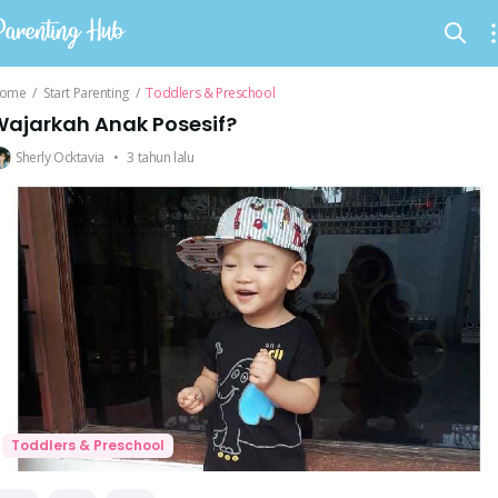
ome
/
Start Parenting
/
Toddlers & Preschool
Wajarkah Anak Posesif?
Sherly Ocktavia
•
3 tahun lalu
Toddlers & Preschool