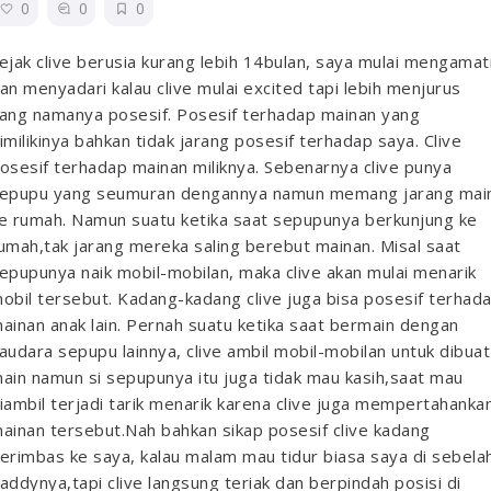
0
0
0
ejak clive berusia kurang lebih 14bulan, saya mulai mengamat
an menyadari kalau clive mulai excited tapi lebih menjurus
ang namanya posesif. Posesif terhadap mainan yang
imilikinya bahkan tidak jarang posesif terhadap saya.
Clive
osesif terhadap mainan miliknya. Sebenarnya clive punya
epupu yang seumuran dengannya namun memang jarang mai
e rumah. Namun suatu ketika saat sepupunya berkunjung ke
umah,tak jarang mereka saling berebut mainan. Misal saat
epupunya naik mobil-mobilan, maka clive akan mulai menarik
obil tersebut.
Kadang-kadang clive juga bisa posesif terhad
ainan anak lain. Pernah suatu ketika saat bermain dengan
audara sepupu lainnya, clive ambil mobil-mobilan untuk dibuat
ain namun si sepupunya itu juga tidak mau kasih,saat mau
iambil terjadi tarik menarik karena clive juga mempertahanka
ainan tersebut.
Nah bahkan sikap posesif clive kadang
erimbas ke saya, kalau malam mau tidur biasa saya di sebela
addynya,tapi clive langsung teriak dan berpindah posisi di