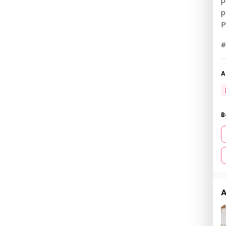
p
P
#
A
B
A