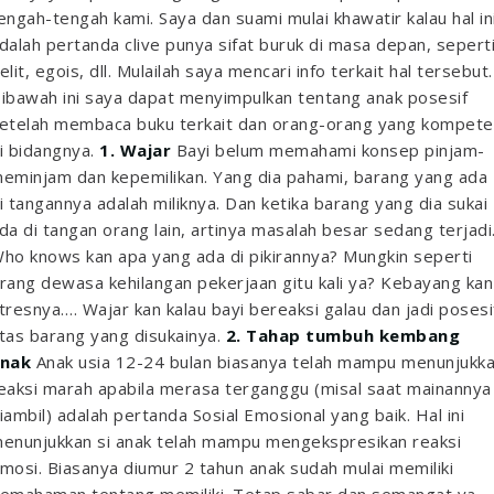
engah-tengah kami.
Saya dan suami mulai khawatir kalau hal in
dalah pertanda clive punya sifat buruk di masa depan, sepert
elit, egois, dll. Mulailah saya mencari info terkait hal tersebut.
ibawah ini saya dapat menyimpulkan tentang anak posesif
etelah membaca buku terkait dan orang-orang yang kompete
i bidangnya.
1. Wajar
Bayi belum memahami konsep pinjam-
eminjam dan kepemilikan. Yang dia pahami, barang yang ada
i tangannya adalah miliknya. Dan ketika barang yang dia sukai
da di tangan orang lain, artinya masalah besar sedang terjadi
ho knows kan apa yang ada di pikirannya? Mungkin seperti
rang dewasa kehilangan pekerjaan gitu kali ya? Kebayang kan
tresnya…. Wajar kan kalau bayi bereaksi galau dan jadi posesi
tas barang yang disukainya.
2. Tahap tumbuh kembang
anak
Anak usia 12-24 bulan biasanya telah mampu menunjukk
eaksi marah apabila merasa terganggu (misal saat mainannya
iambil) adalah pertanda Sosial Emosional yang baik. Hal ini
enunjukkan si anak telah mampu mengekspresikan reaksi
mosi. Biasanya diumur 2 tahun anak sudah mulai memiliki
emahaman tentang memiliki.
Tetap sabar dan semangat ya