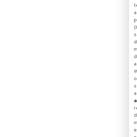
t
a
p
D
s
d
m
d
a
W
o
s
a
r
d
m
e
p