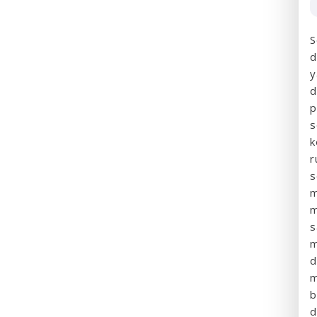
S
d
y
d
p
s
k
r
s
m
m
s
m
d
m
b
d