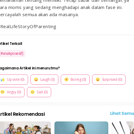
ara moms yang sedang menghadapi anak dalam fase ini.
ercayalah semua akan ada masanya.
RealLifeStoryOfParenting
rtikel Terkait
[#anakposesif]
agaimana Artikel ini menurutmu?
Up vote (0)
Laugh (0)
Boring (0)
Surprised (0)
Angry (0)
Sad (0)
Lihat Sem
rtikel Rekomendasi