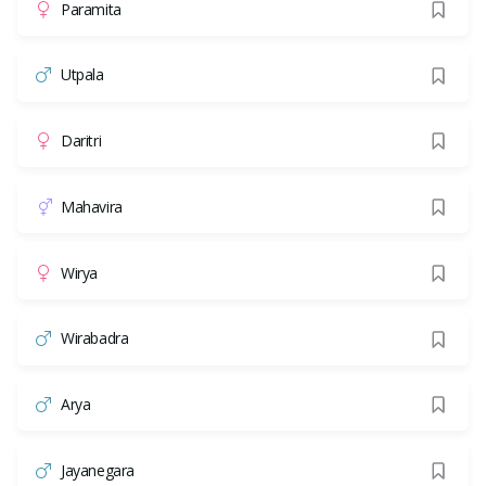
Paramita
Utpala
Daritri
Mahavira
Wirya
Wirabadra
Arya
Jayanegara