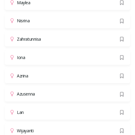
Maylea
Nisrina
Zahratunnisa
Iona
Azrina
Azusenna
Lan
Wijayanti