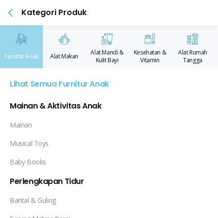
Kategori Produk
Alat Mandi &
Kesehatan &
Alat Rumah
Furnitur Anak
Alat Makan
Kulit Bayi
Vitamin
Tangga
Lihat Semua Furnitur Anak
Mainan & Aktivitas Anak
Mainan
Musical Toys
Baby Books
Perlengkapan Tidur
Bantal & Guling